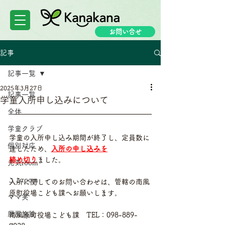
お問い合せ
記事
記事一覧
2025年3月27日
記事一覧
学童入所申し込みについて
全体
学童クラブ
学童の入所申し込み期間が終了し、定員数に
個別対応
達したため、
入所の申し込みを
締め切り
ました。
元気room
ここroom
入所に関してのお問い合わせは、管轄の南風
原町役場こども課へお願いします。
ママ笑
厨房施設
南風原町役場こども課　TEL：098-889-