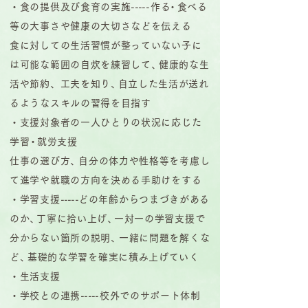
・食の提供及び食育の実施
----
-
作
る
・
食べる
等の大事さや健康の大切さなどを伝える
食に対しての生活習慣が整っていない子に
は可能な範囲の自炊を練習して
、
健康的な生
活や節約、工夫を知り
、
自立した生活が送れ
るようなスキルの習得を目指す
・支援対象者の一人ひとりの状況に応じた
学
習
・
就労支援
仕事の選び方
、
自分の体力や性格等を考慮し
て進学や就職の方向を決める手助けをする
・学習支援
-----
どの年齢からつまづきがある
のか
、
丁寧に拾い上げ
、
一対一の学習支援で
分からない箇所の説明
、
一緒に問題を解くな
ど
、
基礎的な学習を確実に積み上げていく
・生活支援
・学校との連携
----
-
校外でのサポート体制