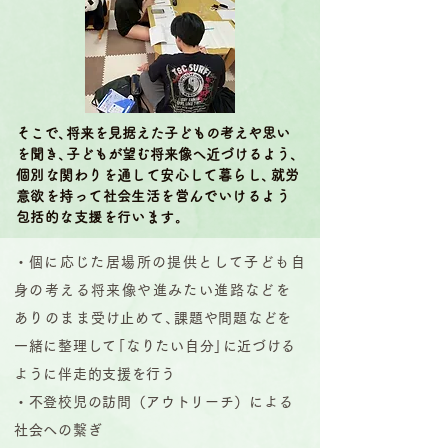
そこで
、
将来を見据えた子どもの考えや思い
を聞き
、
子どもが望む将来像へ近づけるよう
、
個別な関わりを通して安心して暮らし
、
就労
意欲を持って社会生活を営んでいけるよう
包括的な支援を行います。
・
個に応じた居場所の提供として子ども自
身の考える将来像や進みたい進路などを
ありのまま
受け止めて
、
課題や問題などを
一緒に整理し
て
「なりたい自分
」
に近づける
ように伴走的支援を
行う
・不登校児の訪問（アウトリーチ）による
社会への繋ぎ