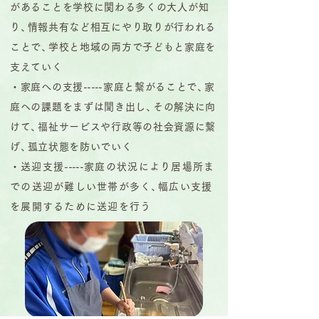
があることを学校に関わる多くの大人が知
り
、
情報共有など相互にやり取りが行われる
ことで
、
学校と地域の両方で子どもと家庭を
支えていく
・家庭への支援
----
-
家庭と繋がることで
、
家
庭への課題をまずは聞き出し
、
その解決に向
けて
、
福祉サービスや行政等の社会資源に繋
げ
、
孤立状態を防いでいく
・
送迎支援
----
-
家庭の状況により居場所ま
での送迎が難しい世帯が多く
、
幅広い支援
を展開するために送迎を行う