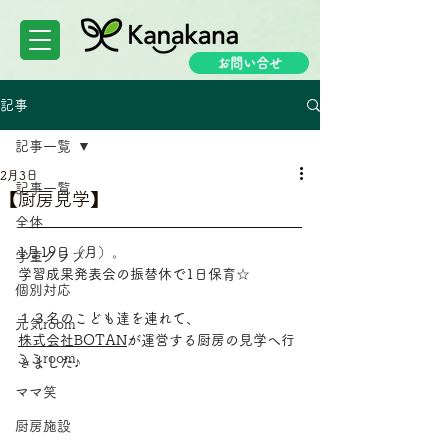
お問い合せ
記事
記事一覧
2月3日
記事一覧
【厨房見学】
全体
1月19日（月）。
学童クラブ
学習成果発表会の振替休で1日保育☆
個別対応
１３名のこども達を連れて、
元気room
株式会社BOTAN
が運営する厨房の見学へ行
ここroom
きました♪
ママ笑
厨房施設